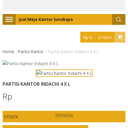
Jual Meja Kantor Surabaya
Rp 0
0 Item
Home
/
Partisi Kantor
/
Partisi Kantor Indachi 4 X L
PARTISI KANTOR INDACHI 4 X L
Rp
TERSEDIA
STOCK