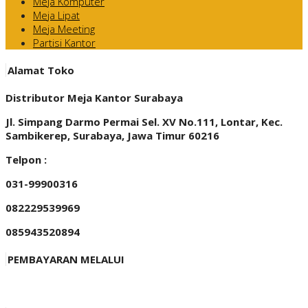
Meja Komputer
Meja Lipat
Meja Meeting
Partisi Kantor
Alamat Toko
Distributor Meja Kantor Surabaya
Jl. Simpang Darmo Permai Sel. XV No.111, Lontar, Kec.
Sambikerep, Surabaya, Jawa Timur 60216
Telpon :
031-99900316
082229539969
085943520894
PEMBAYARAN MELALUI