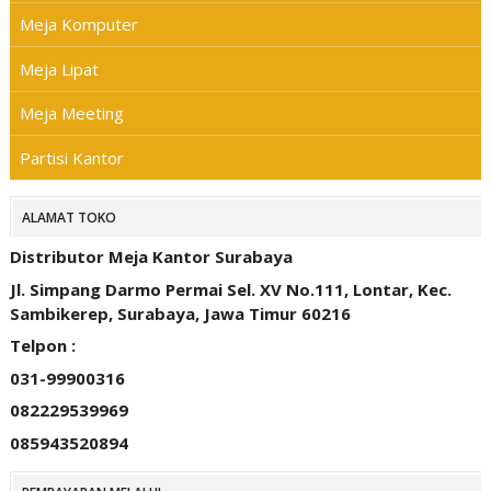
Meja Komputer
Meja Lipat
Meja Meeting
Partisi Kantor
ALAMAT TOKO
Distributor Meja Kantor Surabaya
Jl. Simpang Darmo Permai Sel. XV No.111, Lontar, Kec.
Sambikerep, Surabaya, Jawa Timur 60216
Telpon :
031-99900316
082229539969
085943520894