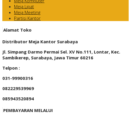
Meja Komputer
Meja Lipat
Meja Meeting
Partisi Kantor
Alamat Toko
Distributor Meja Kantor Surabaya
Jl. Simpang Darmo Permai Sel. XV No.111, Lontar, Kec.
Sambikerep, Surabaya, Jawa Timur 60216
Telpon :
031-99900316
082229539969
085943520894
PEMBAYARAN MELALUI