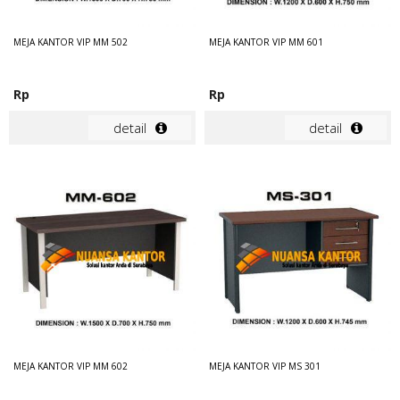
MEJA KANTOR VIP MM 502
MEJA KANTOR VIP MM 601
Rp
Rp
detail
detail
MEJA KANTOR VIP MM 602
MEJA KANTOR VIP MS 301