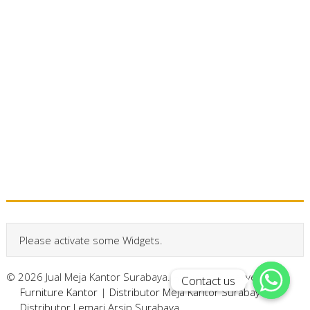
Please activate some Widgets.
© 2026 Jual Meja Kantor Surabaya. All Rights Reserved.
Contact us
Contact us
Furniture Kantor
|
Distributor Meja Kantor Surabaya
|
Distributor Lemari Arsip Surabaya