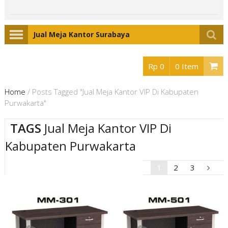
Jual Meja Kantor Surabaya
Rp 0
0 Item
Home
/
Posts Tagged "Jual Meja Kantor VIP Di Kabupaten
Purwakarta"
TAGS
Jual Meja Kantor VIP Di
Kabupaten Purwakarta
1
2
3