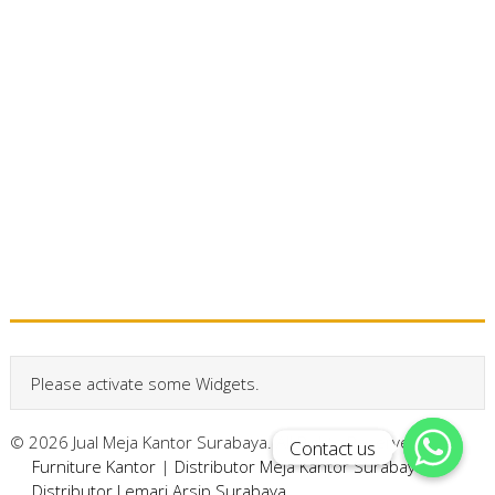
Please activate some Widgets.
© 2026 Jual Meja Kantor Surabaya. All Rights Reserved.
Contact us
Contact us
Furniture Kantor
|
Distributor Meja Kantor Surabaya
|
Distributor Lemari Arsip Surabaya