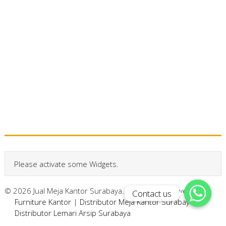
Please activate some Widgets.
© 2026 Jual Meja Kantor Surabaya. All Rights Reserved.
Contact us
Contact us
Furniture Kantor
|
Distributor Meja Kantor Surabaya
|
Distributor Lemari Arsip Surabaya