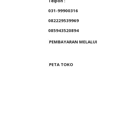
Telpon :
031-99900316
082229539969
085943520894
PEMBAYARAN MELALUI
PETA TOKO