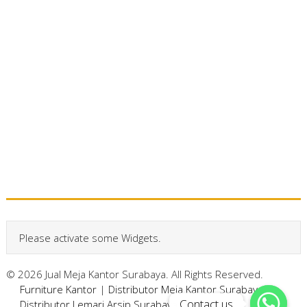
Please activate some Widgets.
© 2026 Jual Meja Kantor Surabaya. All Rights Reserved.
Furniture Kantor
|
Distributor Meja Kantor Surabaya
|
Contact us
Contact us
Distributor Lemari Arsip Surabaya