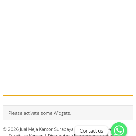
Please activate some Widgets.
© 2026 Jual Meja Kantor Surabaya. All Rights Reserved.
Contact us
Contact us
Furniture Kantor
|
Distributor Meja Kantor Surabaya
|