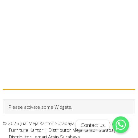
Please activate some Widgets.
© 2026 Jual Meja Kantor Surabaya. All Rights Reserved.
Contact us
Contact us
Furniture Kantor
|
Distributor Meja Kantor Surabaya
|
Distributor Lemari Arsip Surabaya