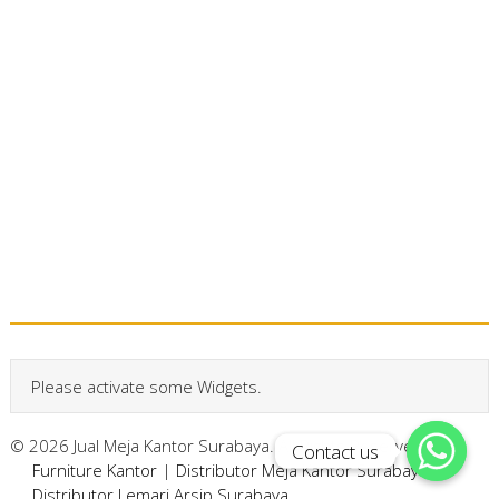
Please activate some Widgets.
© 2026 Jual Meja Kantor Surabaya. All Rights Reserved.
Contact us
Contact us
Furniture Kantor
|
Distributor Meja Kantor Surabaya
|
Distributor Lemari Arsip Surabaya