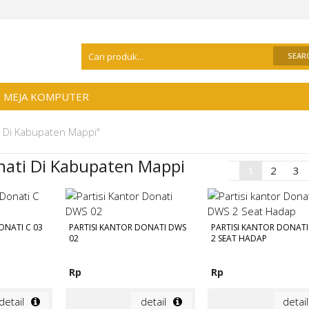
Selamat Datang Di
Distributor Meja Kant
MEJA KOMPUTER
ti Di Kabupaten Mappi"
onati Di Kabupaten Mappi
1
2
3
ONATI C 03
PARTISI KANTOR DONATI DWS
PARTISI KANTOR DONAT
02
2 SEAT HADAP
Rp
Rp
detail
detail
detail