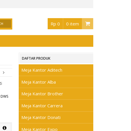
or Surabaya
, Buka jam 08.30 s/d jam 17.00 , Sabtu 08.30 s/d jam 17.00 - Hari Min
Rp 0
0 item
DAFTAR PRODUK
Meja Kantor Aditech
Meja Kantor Alba
Meja Kantor Brother
I DWS
Meja Kantor Carrera
Meja Kantor Donati
Meja Kantor Expo