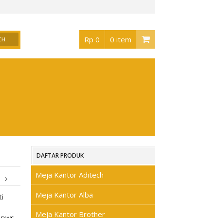
Surabaya
, Buka jam 08.30 s/d jam 17.00 , Sabtu 08.30 s/d jam 17.00 - Hari Minggu
Rp 0
0 item
DAFTAR PRODUK
Meja Kantor Aditech
Meja Kantor Alba
Meja Kantor Brother