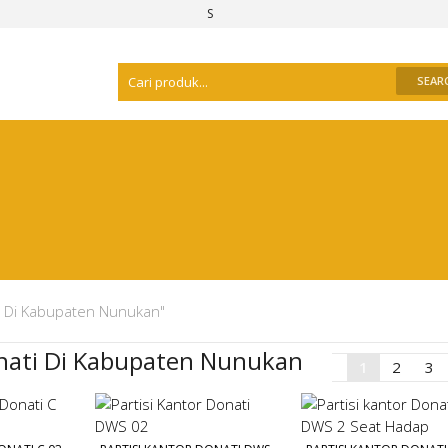
Selamat Datang Di
Distributor Meja Kantor 
ti Di Kabupaten Nunukan"
onati Di Kabupaten Nunukan
1
2
3