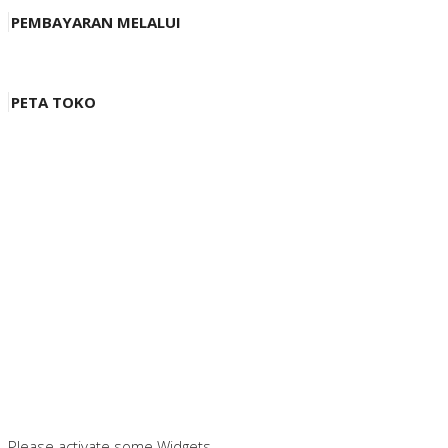
PEMBAYARAN MELALUI
PETA TOKO
Please activate some Widgets.