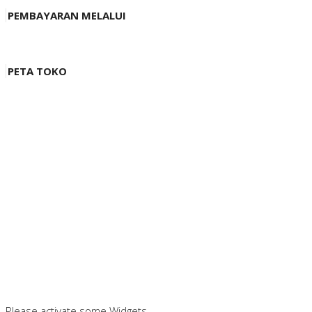
PEMBAYARAN MELALUI
PETA TOKO
Please activate some Widgets.