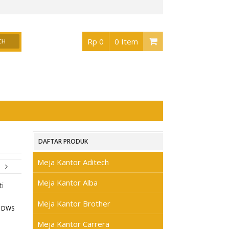
or Surabaya
, Buka jam 08.30 s/d jam 17.00 , Sabtu 08.30 s/d jam 17.00 - Hari Min
Rp 0
0 Item
DAFTAR PRODUK
Meja Kantor Aditech
Meja Kantor Alba
Meja Kantor Brother
I DWS
Meja Kantor Carrera