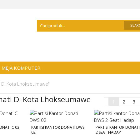
Selamat Datang Di
Distributor Meja Kant
MEJA KOMPUTER
ti Di Kota Lhokseumawe"
onati Di Kota Lhokseumawe
1
2
3
ONATI C 03
PARTISI KANTOR DONATI DWS
PARTISI KANTOR DONAT
02
2 SEAT HADAP